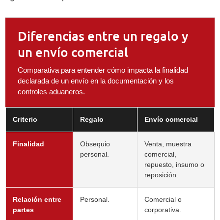
Diferencias entre un regalo y
un envío comercial
Comparativa para entender cómo impacta la finalidad
declarada de un envío en la documentación y los
controles aduaneros.
Criterio
Regalo
Envío comercial
Finalidad
Obsequio
Venta, muestra
personal.
comercial,
repuesto, insumo o
reposición.
Relación entre
Personal.
Comercial o
partes
corporativa.