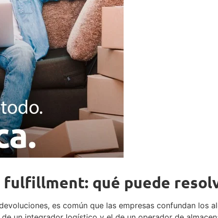
s fulfillment: qué puede reso
as devoluciones, es común que las empresas confundan los 
ol de un integrador logístico y el de un operador de almacen