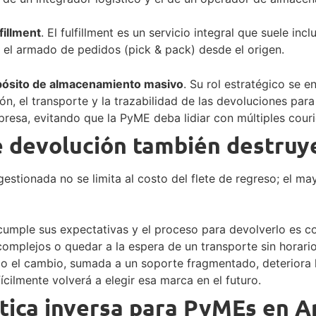
fillment
. El fulfillment es un servicio integral que suele i
y el armado de pedidos (pick & pack) desde el origen.
pósito de almacenamiento masivo
. Su rol estratégico se e
ón, el transporte y la trazabilidad de las devoluciones pa
presa, evitando que la PyME deba lidiar con múltiples cour
e devolución también destru
gestionada no se limita al costo del flete de regreso; el m
 cumple sus expectativas y el proceso para devolverlo es c
mplejos o quedar a la espera de un transporte sin horario f
o el cambio, sumada a un soporte fragmentado, deteriora la
cilmente volverá a elegir esa marca en el futuro.
stica inversa para PyMEs en A