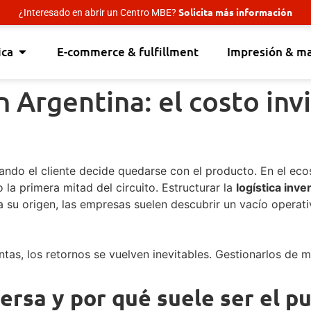
Solicita más información
¿Interesado en abrir un Centro MBE?
ica
E-commerce & fulfillment
Impresión & m
n Argentina: el costo inv
uando el cliente decide quedarse con el producto. En el eco
 la primera mitad del circuito. Estructurar la
logística inv
 su origen, las empresas suelen descubrir un vacío operat
s, los retornos se vuelven inevitables. Gestionarlos de m
versa y por qué suele ser el p